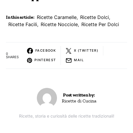
In this article:
Ricette Caramelle
,
Ricette Dolci
,
Ricette Facili
,
Ricette Nocciole
,
Ricette Per Dolci
FACEBOOK
X (TWITTER)
0
SHARES
PINTEREST
MAIL
Post written by:
Ricette di Cucina
Ricette, storia e curiosità delle ricette tradizionali!