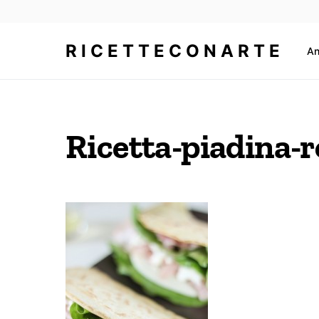
E
RICETTECONARTE
An
Ricetta-piadina-